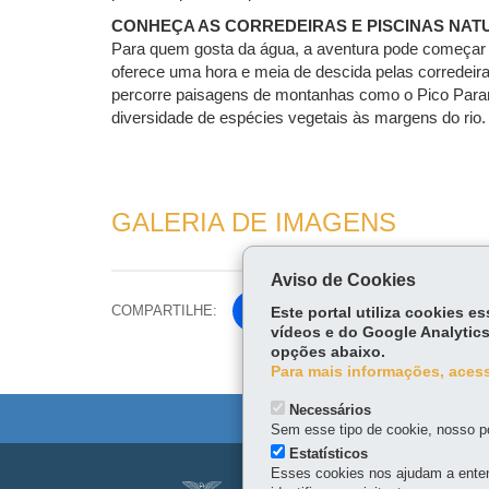
CONHEÇA AS CORREDEIRAS E PISCINAS NAT
Para quem gosta da água, a aventura pode começar 
oferece uma hora e meia de descida pelas corredeira
percorre paisagens de montanhas como o Pico Paraná
diversidade de espécies vegetais às margens do rio.
GALERIA DE IMAGENS
Aviso de Cookies
COMPARTILHE:
Fa
Este portal utiliza cookies 
vídeos e do Google Analytics
ce
opções abaixo.
Tw
bo
Para mais informações, acess
itt
ok
er
Necessários
Sem esse tipo de cookie, nosso po
Estatísticos
Navegação
Esses cookies nos ajudam a enten