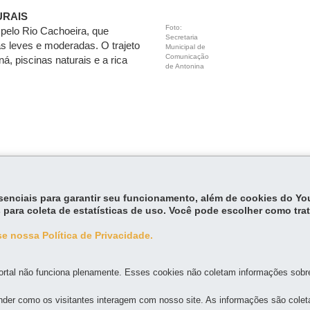
URAIS
Foto:
pelo Rio Cachoeira, que
Secretaria
s leves e moderadas. O trajeto
Municipal de
Comunicação
, piscinas naturais e a rica
de Antonina
essenciais para garantir seu funcionamento, além de cookies do Y
 para coleta de estatísticas de uso. Você pode escolher como tra
e nossa Política de Privacidade.
MAPA DO SITE
DENUNCIE CORRUPÇÃO
rtal não funciona plenamente. Esses cookies não coletam informações sobre 
der como os visitantes interagem com nosso site. As informações são cole