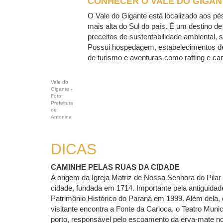
CONHECER O VALE DO GIGAN
O Vale do Gigante está localizado aos p
mais alta do Sul do país. É um destino d
preceitos de sustentabilidade ambiental, so
Possui hospedagem, estabelecimentos de
de turismo e aventuras como rafting e c
Vale do
Gigante -
Foto:
Prefeitura
de
Antonina
DICAS
CAMINHE PELAS RUAS DA CIDADE
A origem da Igreja Matriz de Nossa Senhora do Pilar
cidade, fundada em 1714. Importante pela antiguidad
Patrimônio Histórico do Paraná em 1999. Além dela,
visitante encontra a Fonte da Carioca, o Teatro Munic
porto, responsável pelo escoamento da erva-mate no