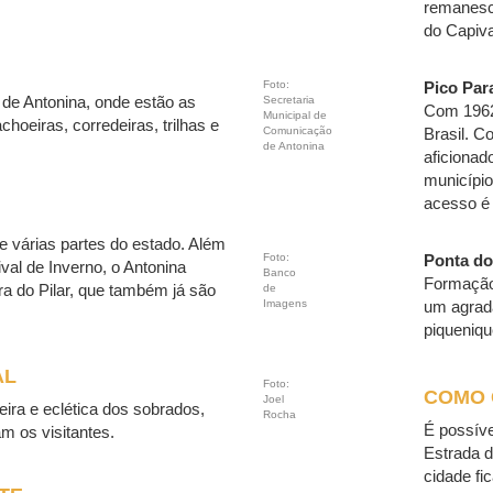
remanesce
do Capiva
Foto:
Pico Pa
 de Antonina, onde estão as
Secretaria
Com 1962 
Municipal de
hoeiras, corredeiras, trilhas e
Comunicação
Brasil. C
de Antonina
aficionad
município
acesso é
e várias partes do estado. Além
Foto:
Ponta do
val de Inverno, o Antonina
Banco
Formação 
a do Pilar, que também já são
de
Imagens
um agradá
piqueniqu
AL
Foto:
COMO
Joel
leira e eclética dos sobrados,
Rocha
É possíve
m os visitantes.
Estrada d
cidade fi