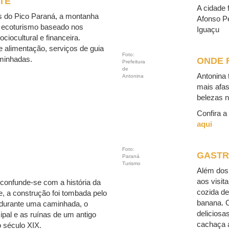
TE
A cidade 
és do Pico Paraná, a montanha
Afonso Pe
e ecoturismo baseado nos
Iguaçu
ciocultural e financeira.
 alimentação, serviços de guia
Foto:
aminhadas.
ONDE 
Prefeitura
de
Antonina 
Antonina
mais afas
belezas n
Confira a
aqui
Foto:
GASTR
Paraná
Turismo
Além dos 
aos visit
 confunde-se com a história da
cozida d
e, a construção foi tombada pelo
banana. O
 durante uma caminhada, o
deliciosa
ipal e as ruínas de um antigo
cachaça a
 século XIX.