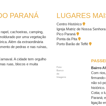
DO PARANÁ
LUGARES MAI
Centro Histórico
Igreja Matriz de Nossa Senhora
, rapel, cachoeiras, camping,
Pico Paraná
 emoldurado por uma vegetação
Ponta da Pita
rica. Além da extraordinária
Porto Barão de Teffé
çamento de pedras e nas ruínas,
Carnaval. A cidade tem orgulho
PASSE
nas ruas, blocos e muita
Foto:
Bairro A
Banco
Com rios,
de
Imagens
firmando 
não só po
histórico
Cotia; o 
Paraná; e
ligação e