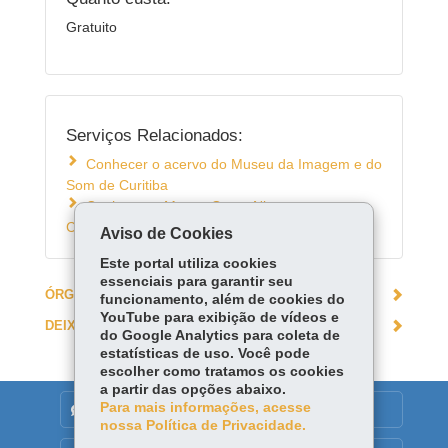
Gratuito
Serviços Relacionados:
Conhecer o acervo do Museu da Imagem e do
Som de Curitiba
Conhecer o Museu Oscar Niemeyer em
Curitiba
Aviso de Cookies
Este portal utiliza cookies
essenciais para garantir seu
ÓRGÃO RESPONSÁVEL
funcionamento, além de cookies do
YouTube para exibição de vídeos e
DEIXE SUA OPINIÃO
do Google Analytics para coleta de
estatísticas de uso. Você pode
escolher como tratamos os cookies
a partir das opções abaixo.
Para mais informações, acesse
DENUNCIE CORRUPÇÃO
nossa Política de Privacidade.