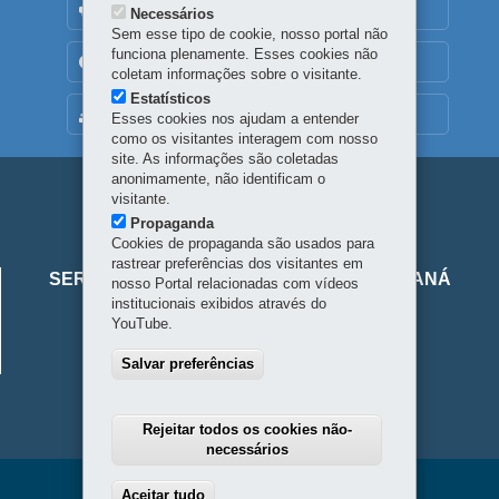
OUVIDORIA
Necessários
Sem esse tipo de cookie, nosso portal não
funciona plenamente. Esses cookies não
TRANSPARÊNCIA INSTITUCIONAL
coletam informações sobre o visitante.
Estatísticos
MAPA DO SITE
Esses cookies nos ajudam a entender
como os visitantes interagem com nosso
site. As informações são coletadas
anonimamente, não identificam o
Navegação
visitante.
Propaganda
principal
Cookies de propaganda são usados para
Viaje
rastrear preferências dos visitantes em
SERVIÇO SOCIAL AUTÔNOMO VIAJE PARANÁ
nosso Portal relacionadas com vídeos
Parana
institucionais exibidos através do
Alameda Júlia da Costa, 64 - São Francisco
YouTube.
80410-070
-
Curitiba
-
PR
-
Localize
Salvar preferências
Horário de atendimento: 8h30 a 18h
Rejeitar todos os cookies não-
necessários
Aceitar tudo
Withdraw consent