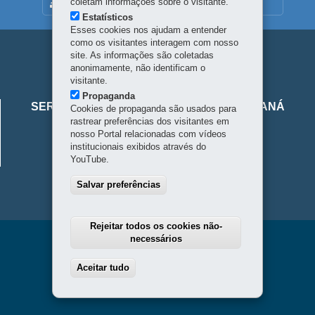
coletam informações sobre o visitante.
MAPA DO SITE
Estatísticos
Esses cookies nos ajudam a entender
como os visitantes interagem com nosso
Navegação
site. As informações são coletadas
anonimamente, não identificam o
principal
visitante.
Viaje
Propaganda
SERVIÇO SOCIAL AUTÔNOMO VIAJE PARANÁ
Cookies de propaganda são usados para
Parana
rastrear preferências dos visitantes em
Alameda Júlia da Costa, 64 - São Francisco
nosso Portal relacionadas com vídeos
institucionais exibidos através do
80410-070
-
Curitiba
-
PR
-
Localize
YouTube.
Horário de atendimento: 8h30 a 18h
Salvar preferências
Rejeitar todos os cookies não-
necessários
Aceitar tudo
Withdraw consent