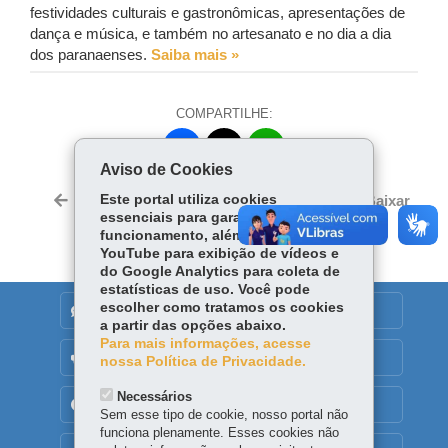
festividades culturais e gastronômicas, apresentações de
dança e música, e também no artesanato e no dia a dia
dos paranaenses.
Saiba mais »
COMPARTILHE:
Fa
W
Aviso de Cookies
ce
ha
Tw
bo
ts
Este portal utiliza cookies
Voltar
Início
Imprimir
Baixar
itt
essenciais para garantir seu
ok
Ap
er
funcionamento, além de cookies do
p
YouTube para exibição de vídeos e
do Google Analytics para coleta de
estatísticas de uso. Você pode
escolher como tratamos os cookies
DENUNCIE CORRUPÇÃO
a partir das opções abaixo.
Para mais informações, acesse
OUVIDORIA
nossa Política de Privacidade.
Necessários
TRANSPARÊNCIA INSTITUCIONAL
Sem esse tipo de cookie, nosso portal não
funciona plenamente. Esses cookies não