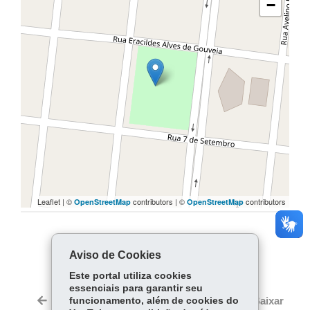
−
Leaflet | ©
contributors | ©
contributors
OpenStreetMap
OpenStreetMap
COMPARTILHE:
Aviso de Cookies
Facebook
WhatsApp
Este portal utiliza cookies
essenciais para garantir seu
Twitter
Voltar
funcionamento, além de cookies do
Início
Imprimir
Baixar