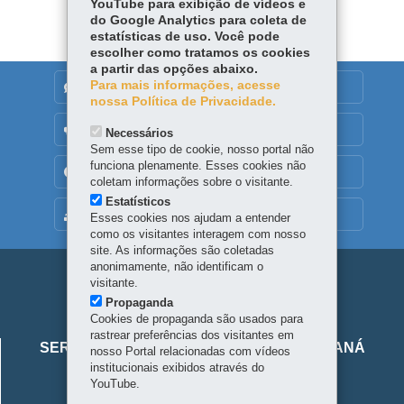
YouTube para exibição de vídeos e
do Google Analytics para coleta de
estatísticas de uso. Você pode
escolher como tratamos os cookies
a partir das opções abaixo.
Para mais informações, acesse
DENUNCIE CORRUPÇÃO
nossa Política de Privacidade.
OUVIDORIA
Necessários
Sem esse tipo de cookie, nosso portal não
funciona plenamente. Esses cookies não
TRANSPARÊNCIA INSTITUCIONAL
coletam informações sobre o visitante.
Estatísticos
MAPA DO SITE
Esses cookies nos ajudam a entender
como os visitantes interagem com nosso
site. As informações são coletadas
anonimamente, não identificam o
Navegação
visitante.
Propaganda
principal
Cookies de propaganda são usados para
Viaje
rastrear preferências dos visitantes em
SERVIÇO SOCIAL AUTÔNOMO VIAJE PARANÁ
nosso Portal relacionadas com vídeos
Parana
institucionais exibidos através do
Alameda Júlia da Costa, 64 - São Francisco
YouTube.
80410-070
-
Curitiba
-
PR
-
Localize