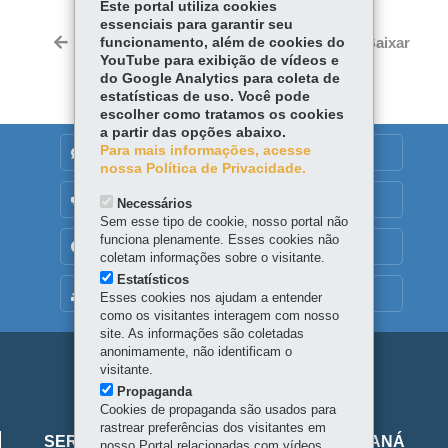
Este portal utiliza cookies
essenciais para garantir seu
Twitter
Voltar
funcionamento, além de cookies do
Início
Imprimir
Baixar
YouTube para exibição de vídeos e
do Google Analytics para coleta de
estatísticas de uso. Você pode
escolher como tratamos os cookies
a partir das opções abaixo.
Para mais informações, acesse
DENUNCIE CORRUPÇÃO
nossa Política de Privacidade.
OUVIDORIA
Necessários
Sem esse tipo de cookie, nosso portal não
funciona plenamente. Esses cookies não
TRANSPARÊNCIA INSTITUCIONAL
coletam informações sobre o visitante.
Estatísticos
MAPA DO SITE
Esses cookies nos ajudam a entender
como os visitantes interagem com nosso
site. As informações são coletadas
anonimamente, não identificam o
Navegação
visitante.
Propaganda
principal
Cookies de propaganda são usados para
Viaje
rastrear preferências dos visitantes em
SERVIÇO SOCIAL AUTÔNOMO VIAJE PARANÁ
nosso Portal relacionadas com vídeos