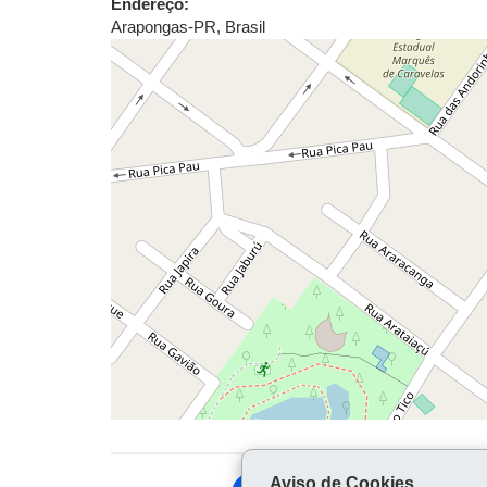
Endereço:
Arapongas
-
PR
,
Brasil
Aviso de Cookies