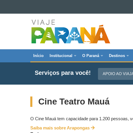
Ir para o conteúdo
VIAJE
Ir para a navegação
Ir para a busca
PARANÁ
Mapa do site
Início
Institucional
O Paraná
Destinos
Navegação
principal
Serviços para você!
APOIO AO VIA
Viaje
Parana
Cine Teatro Mauá
O Cine Mauá tem capacidade para 1.200 pessoas, vol
Saiba mais sobre Arapongas