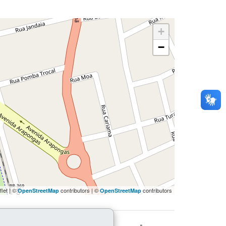
+
−
flet | ©
contributors | ©
contributors
OpenStreetMap
OpenStreetMap