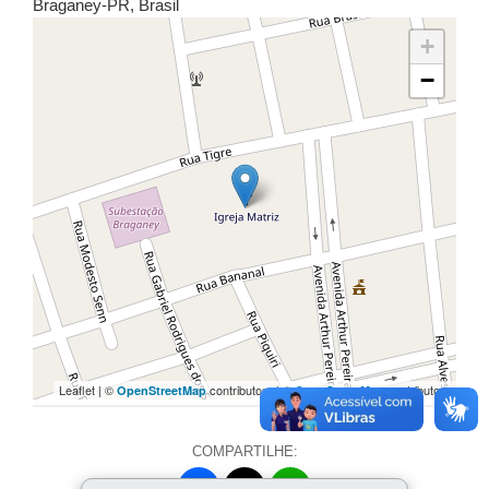
Braganey
-
PR
,
Brasil
+
−
Leaflet | ©
contributors | ©
contributors
OpenStreetMap
OpenStreetMap
COMPARTILHE:
Facebook
WhatsApp