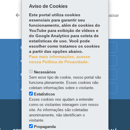
Aviso de Cookies
Twitter
Este portal utiliza cookies
Voltar
Início
Imprimir
Baixar
essenciais para garantir seu
funcionamento, além de cookies do
YouTube para exibição de vídeos e
do Google Analytics para coleta de
estatísticas de uso. Você pode
escolher como tratamos os cookies
DENUNCIE CORRUPÇÃO
a partir das opções abaixo.
Para mais informações, acesse
OUVIDORIA
nossa Política de Privacidade.
Necessários
TRANSPARÊNCIA INSTITUCIONAL
Sem esse tipo de cookie, nosso portal não
funciona plenamente. Esses cookies não
coletam informações sobre o visitante.
MAPA DO SITE
Estatísticos
Esses cookies nos ajudam a entender
como os visitantes interagem com nosso
Navegação
site. As informações são coletadas
anonimamente, não identificam o
principal
visitante.
Viaje
Propaganda