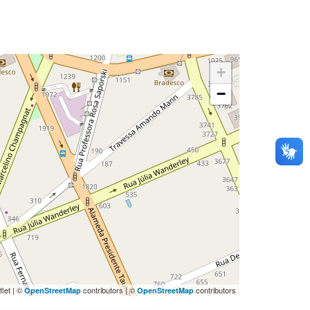
+
−
flet | ©
contributors | ©
contributors
OpenStreetMap
OpenStreetMap