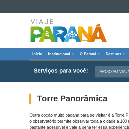
Ir para o conteúdo
VIAJE
Ir para a navegação
Ir para a busca
PARANÁ
Mapa do site
Início
Institucional
O Paraná
Destinos
Navegação
principal
Serviços para você!
APOIO AO VIA
Viaje
Parana
Torre Panorâmica
Outra opção muito bacana para se visitar é a Torre 
o observatório permite observar toda a cidade a 100 
bastante acessível e vale a pena ter essa experiênci