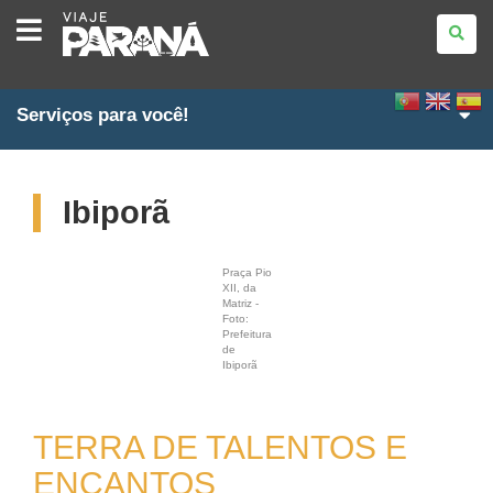
VIAJE
PARANÁ
Serviços para você!
Ibiporã
Praça Pio
XII, da
Matriz -
Foto:
Prefeitura
de
Ibiporã
TERRA DE TALENTOS E
ENCANTOS