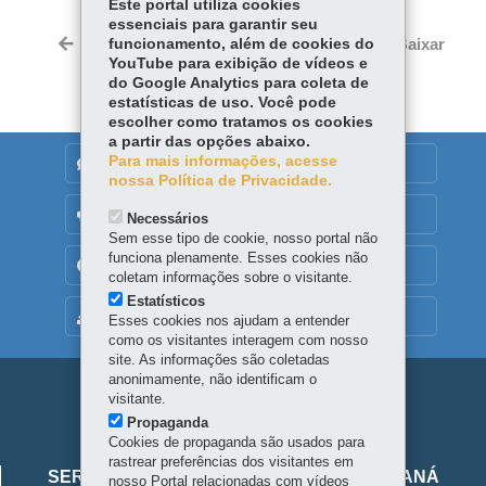
Este portal utiliza cookies
ce
ha
essenciais para garantir seu
Tw
bo
ts
funcionamento, além de cookies do
Voltar
Início
Imprimir
Baixar
itt
YouTube para exibição de vídeos e
ok
Ap
er
do Google Analytics para coleta de
p
estatísticas de uso. Você pode
escolher como tratamos os cookies
a partir das opções abaixo.
Para mais informações, acesse
DENUNCIE CORRUPÇÃO
nossa Política de Privacidade.
OUVIDORIA
Necessários
Sem esse tipo de cookie, nosso portal não
funciona plenamente. Esses cookies não
TRANSPARÊNCIA INSTITUCIONAL
coletam informações sobre o visitante.
Estatísticos
MAPA DO SITE
Esses cookies nos ajudam a entender
como os visitantes interagem com nosso
site. As informações são coletadas
anonimamente, não identificam o
Navegação
visitante.
Propaganda
principal
Cookies de propaganda são usados para
Viaje
rastrear preferências dos visitantes em
SERVIÇO SOCIAL AUTÔNOMO VIAJE PARANÁ
nosso Portal relacionadas com vídeos