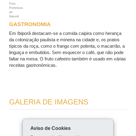
Foto:
Prefeitura
de
Ibiporã
GASTRONOMIA
Em Ibiporã destacam-se a comida caipira como herança
da colonização paulista e mineira na cidade e, os pratos
típicos da roça, como o frango com polenta, o macarrão, a
linguiça e embutidos. Sem esquecer o café, que não pode
faltar na mesa. O fruto cafeeiro também é usado em várias
receitas gastronômicas.
GALERIA DE IMAGENS
COMPARTILHE:
Aviso de Cookies
Fa
W