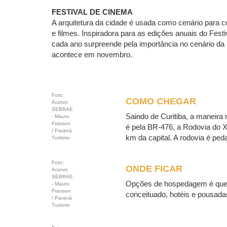
FESTIVAL DE CINEMA
A arquitetura da cidade é usada como cenário para 
e filmes. Inspiradora para as edições anuais do Fest
cada ano surpreende pela importância no cenário da
acontece em novembro.
Foto:
COMO CHEGAR
Acervo
SEBRAE
Saindo de Curitiba, a maneira
- Mauro
Frasson
é pela BR-476, a Rodovia do Xi
/ Paraná
km da capital. A rodovia é ped
Turismo
Foto:
ONDE FICAR
Acervo
SEBRAE
Opções de hospedagem é que 
- Mauro
Frasson
conceituado, hotéis e pousadas
/ Paraná
Turismo