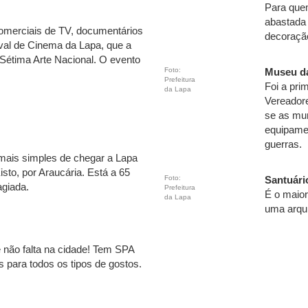
Para que
abastada 
comerciais de TV, documentários
decoração
ival de Cinema da Lapa, que a
 Sétima Arte Nacional. O evento
Foto:
Museu d
Prefeitura
Foi a pri
da Lapa
Vereador
se as mun
equipamen
guerras.
 mais simples de chegar a Lapa
sto, por Araucária. Está a 65
Foto:
Santuári
agiada.
Prefeitura
É o maior
da Lapa
uma arqui
não falta na cidade! Tem SPA
 para todos os tipos de gostos.