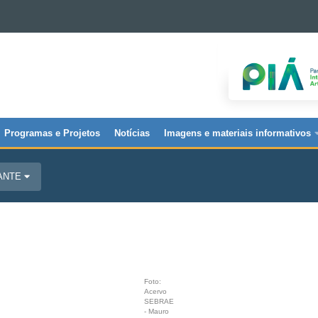
Programas e Projetos
Notícias
Imagens e materiais informativos
JANTE
Foto:
Acervo
SEBRAE
- Mauro