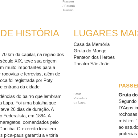
Frasson
/ Paraná
Turismo
 DE HISTÓRIA
LUGARES MAI
Casa da Memória
Gruta do Monge
70 km da capital, na região dos
Panteon dos Heroes
 século XIX, teve sua origem
Theatro São João
am muito importantes para a
rodovias e ferrovias, além de
ca foi registrada por Poty
PASSE
e entrada da cidade.
Foto:
Gruta d
idências do bairro que lembram
Prefeitura
Segundo 
 da Lapa. Foi uma batalha que
da Lapa
D’Agosti
l teve 26 dias de duração. A
rochosas.
o Federalista, em 1894. A
místico. 
s maragatos, comandados pelo
ao estudo
ritiba. O exército local era
profecias
 pica-paus garantiu a vitória