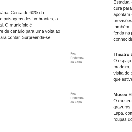
Estadual
cura para
uária. Cerca de 60% da
apontam 
 e paisagens deslumbrantes, o
previsões
ial. O município é
também, 
ve de cenário para uma volta ao
fenda na 
para contar. Surpreenda-se!
conhecid
Foto:
Theatro 
Prefeitura
O espaço,
da Lapa
madeira, 
visita do
que esti
Foto:
Museu Hi
Prefeitura
O museu e
da Lapa
gravuras
Lapa, com
roupas do