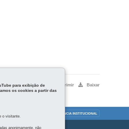
Voltar
Início
Imprimir
Baixar
ouTube para exibição de
tamos os cookies a partir das
OUVIDORIA
TRANSPARÊNCIA INSTITUCIONAL
o visitante.
tadas anonimamente, não