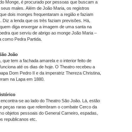
 do Monge, é procurado por pessoas que buscam a
 seus males. Além de João Maria, os registros
que dois monges frequentaram a região e faziam
. Diz a lenda que os três faziam previsões. Há,
quem diga enxergar a imagem de uma santa na
pedra que serviu de abrigo ao monge João Maria –
a como Pedra Partida.
São João
 que tem a fachada amarela e o interior feito de
funciona até os dias de hoje. O Theatro recebeu a
 papa Dom Pedro II e da imperatriz Thereza Christina,
veram na Lapa em 1880.
stórico
ncontra-se ao lado do Theatro São João. Lá, estão
 e peças raras que relembram o combate Cerco da
o objetos pessoais do General Carneiro, espadas,
s republicanos etc.