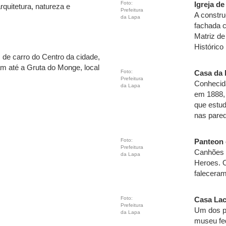
Foto:
Igreja d
rquitetura, natureza e
Prefeitura
A constru
da Lapa
fachada c
Matriz de
Histórico
 de carro do Centro da cidade,
am até a Gruta do Monge, local
Foto:
Casa da
Prefeitura
Conhecid
da Lapa
em 1888, 
que estud
nas pared
Foto:
Panteon
Prefeitura
Canhões 
da Lapa
Heroes. O
falecera
Foto:
Casa La
Prefeitura
Um dos pr
da Lapa
museu fed