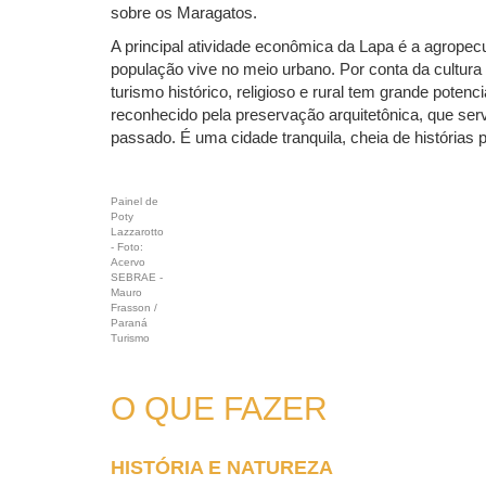
sobre os Maragatos.
A principal atividade econômica da Lapa é a agropec
população vive no meio urbano. Por conta da cultura
turismo histórico, religioso e rural tem grande potenc
reconhecido pela preservação arquitetônica, que ser
passado. É uma cidade tranquila, cheia de histórias 
Painel de
Poty
Lazzarotto
- Foto:
Acervo
SEBRAE -
Mauro
Frasson /
Paraná
Turismo
O QUE FAZER
HISTÓRIA E NATUREZA