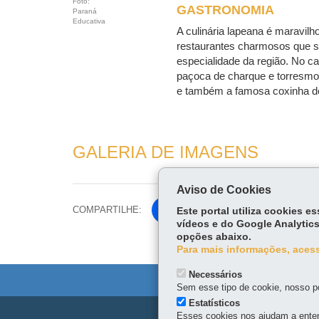
Foto:
GASTRONOMIA
Paraná
Educativa
A culinária lapeana é maravilh
restaurantes charmosos que s
especialidade da região. No ca
paçoca de charque e torresmo, o
e também a famosa coxinha de
GALERIA DE IMAGENS
Aviso de Cookies
COMPARTILHE:
Fa
Este portal utiliza cookies 
vídeos e do Google Analytics
ce
opções abaixo.
Tw
bo
Para mais informações, acess
itt
ok
er
Necessários
Sem esse tipo de cookie, nosso po
Estatísticos
Esses cookies nos ajudam a enten