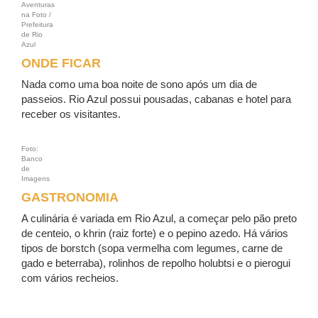
Aventuras
na Foto /
Prefeitura
de Rio
Azul
ONDE FICAR
Nada como uma boa noite de sono após um dia de
passeios. Rio Azul possui pousadas, cabanas e hotel para
receber os visitantes.
Foto:
Banco
de
Imagens
GASTRONOMIA
A culinária é variada em Rio Azul, a começar pelo pão preto
de centeio, o khrin (raiz forte) e o pepino azedo. Há vários
tipos de borstch (sopa vermelha com legumes, carne de
gado e beterraba), rolinhos de repolho holubtsi e o pierogui
com vários recheios.