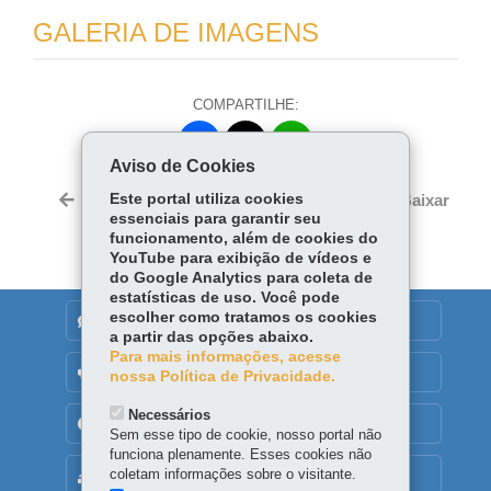
GALERIA DE IMAGENS
COMPARTILHE:
Fa
W
Aviso de Cookies
ce
ha
Tw
bo
ts
Este portal utiliza cookies
Voltar
Início
Imprimir
Baixar
itt
essenciais para garantir seu
ok
Ap
er
funcionamento, além de cookies do
p
YouTube para exibição de vídeos e
do Google Analytics para coleta de
estatísticas de uso. Você pode
escolher como tratamos os cookies
DENUNCIE CORRUPÇÃO
a partir das opções abaixo.
Para mais informações, acesse
OUVIDORIA
nossa Política de Privacidade.
Necessários
TRANSPARÊNCIA INSTITUCIONAL
Sem esse tipo de cookie, nosso portal não
funciona plenamente. Esses cookies não
coletam informações sobre o visitante.
MAPA DO SITE