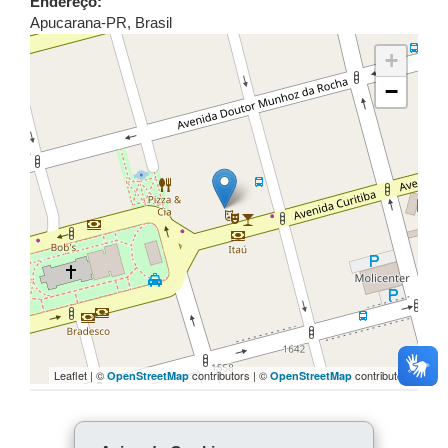
Endereço:
Apucarana
-
PR
,
Brasil
+
−
Leaflet | ©
contributors | ©
contributors
OpenStreetMap
OpenStreetMap
COMPARTILHE: