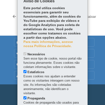
Aviso de Cookies
Facebook
WhatsApp
Este portal utiliza cookies
essenciais para garantir seu
Twitter
Voltar
funcionamento, além de cookies do
Início
Imprimir
Baixar
YouTube para exibição de vídeos e
do Google Analytics para coleta de
estatísticas de uso. Você pode
escolher como tratamos os cookies
a partir das opções abaixo.
Para mais informações, acesse
DENUNCIE CORRUPÇÃO
nossa Política de Privacidade.
OUVIDORIA
Necessários
Sem esse tipo de cookie, nosso portal não
funciona plenamente. Esses cookies não
TRANSPARÊNCIA INSTITUCIONAL
coletam informações sobre o visitante.
Estatísticos
MAPA DO SITE
Esses cookies nos ajudam a entender
como os visitantes interagem com nosso
site. As informações são coletadas
anonimamente, não identificam o
Navegação
visitante.
Propaganda
principal
Cookies de propaganda são usados para