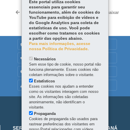
Este portal utiliza cookies
essenciais para garantir seu
Twitter
Voltar
funcionamento, além de cookies do
Início
Imprimir
Baixar
YouTube para exibição de vídeos e
do Google Analytics para coleta de
estatísticas de uso. Você pode
escolher como tratamos os cookies
a partir das opções abaixo.
Para mais informações, acesse
DENUNCIE CORRUPÇÃO
nossa Política de Privacidade.
OUVIDORIA
Necessários
Sem esse tipo de cookie, nosso portal não
funciona plenamente. Esses cookies não
TRANSPARÊNCIA INSTITUCIONAL
coletam informações sobre o visitante.
Estatísticos
MAPA DO SITE
Esses cookies nos ajudam a entender
como os visitantes interagem com nosso
site. As informações são coletadas
anonimamente, não identificam o
Navegação
visitante.
Propaganda
principal
Cookies de propaganda são usados para
Viaje
rastrear preferências dos visitantes em
SERVIÇO SOCIAL AUTÔNOMO VIAJE PARANÁ
nosso Portal relacionadas com vídeos