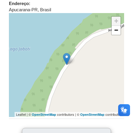
Endereço:
Apucarana
-
PR
,
Brasil
+
−
Leaflet | ©
contributors | ©
contributors
OpenStreetMap
OpenStreetMap
COMPARTILHE: