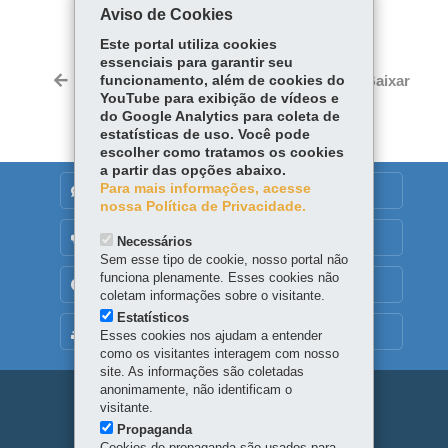
Aviso de Cookies
Facebook
WhatsApp
Este portal utiliza cookies
essenciais para garantir seu
Twitter
Voltar
funcionamento, além de cookies do
Início
Imprimir
Baixar
YouTube para exibição de vídeos e
do Google Analytics para coleta de
estatísticas de uso. Você pode
escolher como tratamos os cookies
a partir das opções abaixo.
Para mais informações, acesse
DENUNCIE CORRUPÇÃO
nossa Política de Privacidade.
OUVIDORIA
Necessários
Sem esse tipo de cookie, nosso portal não
funciona plenamente. Esses cookies não
TRANSPARÊNCIA INSTITUCIONAL
coletam informações sobre o visitante.
Estatísticos
MAPA DO SITE
Esses cookies nos ajudam a entender
como os visitantes interagem com nosso
site. As informações são coletadas
anonimamente, não identificam o
Navegação
visitante.
Propaganda
principal
Cookies de propaganda são usados para