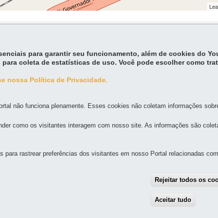
Lea
essenciais para garantir seu funcionamento, além de cookies do Y
 para coleta de estatísticas de uso. Você pode escolher como tra
e nossa Política de Privacidade.
MAPA DO SITE
DENUNCIE CORRUPÇÃO
rtal não funciona plenamente. Esses cookies não coletam informações sobre 
 AUTÔNOMO VIAJE PARANÁ
der como os visitantes interagem com nosso site. As informações são cole
64 - São Francisco
-
para rastrear preferências dos visitantes em nosso Portal relacionadas com 
Localize
8h30 a 18h
Rejeitar todos os co
Aceitar tudo
With