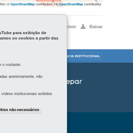
flet | ©
contributors | ©
contributors
OpenStreetMap
OpenStreetMap
Voltar
Início
Imprimir
Baixar
ouTube para exibição de
tamos os cookies a partir das
OUVIDORIA
TRANSPARÊNCIA INSTITUCIONAL
o visitante.
tadas anonimamente, não
vídeos institucionais exibidos
okies não-necessários
draw consent