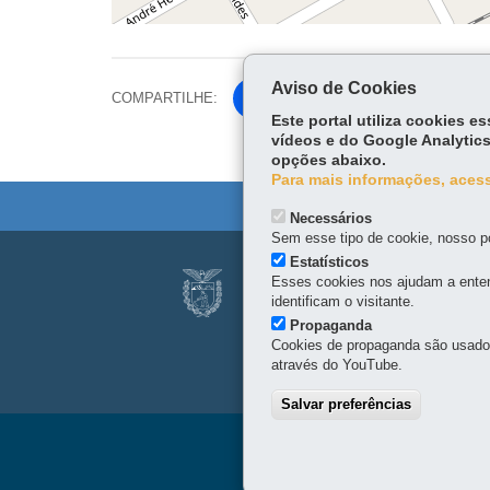
Aviso de Cookies
COMPARTILHE:
Facebook
Este portal utiliza cookies 
Twitter
vídeos e do Google Analytics
opções abaixo.
Para mais informações, acess
Necessários
Sem esse tipo de cookie, nosso po
Navegação
Estatísticos
SERVIÇO SOCIAL
Esses cookies nos ajudam a enten
principal
identificam o visitante.
Alameda Júlia da Costa, 
Propaganda
Viaje
80410-070
-
Curitiba
-
PR
Cookies de propaganda são usados 
Horário de atendimento: 
através do YouTube.
Parana
Salvar preferências