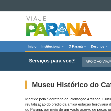
Ir para o conteúdo
VIAJE
Ir para a navegação
Ir para a busca
PARANÁ
Mapa do site
Início
Institucional
O Paraná
Destinos
Navegação
principal
Serviços para você!
APOIO AO VIA
Viaje
Parana
Museu Histórico do Ca
Mantido pela Secretaria da Promoção Artística, Cultu
revitalização do prédio da antiga estação ferroviária
do Paraná, por meio de um vasto acervo de peças que