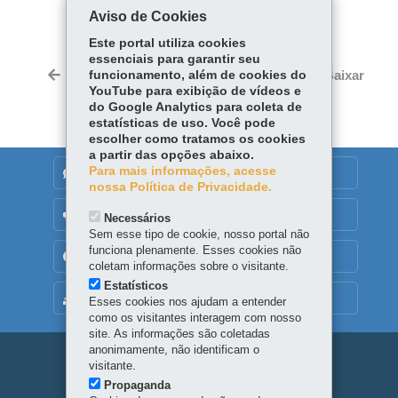
Aviso de Cookies
Facebook
WhatsApp
Este portal utiliza cookies
essenciais para garantir seu
Twitter
Voltar
funcionamento, além de cookies do
Início
Imprimir
Baixar
YouTube para exibição de vídeos e
do Google Analytics para coleta de
estatísticas de uso. Você pode
escolher como tratamos os cookies
a partir das opções abaixo.
Para mais informações, acesse
DENUNCIE CORRUPÇÃO
nossa Política de Privacidade.
OUVIDORIA
Necessários
Sem esse tipo de cookie, nosso portal não
funciona plenamente. Esses cookies não
TRANSPARÊNCIA INSTITUCIONAL
coletam informações sobre o visitante.
Estatísticos
MAPA DO SITE
Esses cookies nos ajudam a entender
como os visitantes interagem com nosso
site. As informações são coletadas
anonimamente, não identificam o
Navegação
visitante.
Propaganda
principal