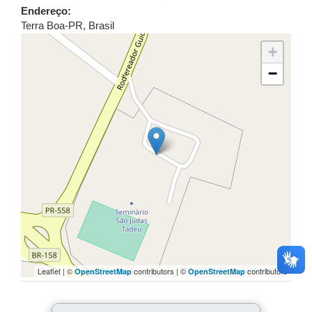
Endereço:
Terra Boa
-
PR
,
Brasil
+
−
Leaflet | ©
contributors | ©
contributors
OpenStreetMap
OpenStreetMap
COMPARTILHE: