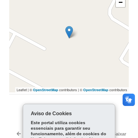
−
Leaflet | ©
contributors | ©
contributors
OpenStreetMap
OpenStreetMap
COMPARTILHE:
Aviso de Cookies
Facebook
WhatsApp
Este portal utiliza cookies
essenciais para garantir seu
Twitter
Voltar
funcionamento, além de cookies do
Início
Imprimir
Baixar