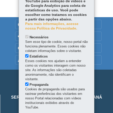
YouTube para exibição de vídeos e
do Google Analytics para coleta de
estatísticas de uso. Você pode
escolher como tratamos os cookies
a partir das opções abaixo.
Para mais informações, acesse
DENUNCIE CORRUPÇÃO
nossa Política de Privacidade.
OUVIDORIA
Necessários
Sem esse tipo de cookie, nosso portal não
funciona plenamente. Esses cookies não
TRANSPARÊNCIA INSTITUCIONAL
coletam informações sobre o visitante.
Estatísticos
MAPA DO SITE
Esses cookies nos ajudam a entender
como os visitantes interagem com nosso
site. As informações são coletadas
anonimamente, não identificam o
Navegação
visitante.
Propaganda
principal
Cookies de propaganda são usados para
Viaje
rastrear preferências dos visitantes em
SERVIÇO SOCIAL AUTÔNOMO VIAJE PARANÁ
nosso Portal relacionadas com vídeos
Parana
institucionais exibidos através do
Alameda Júlia da Costa, 64 - São Francisco
YouTube.
80410-070
-
Curitiba
-
PR
-
Localize