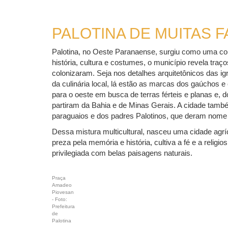
PALOTINA DE MUITAS 
Palotina, no Oeste Paranaense, surgiu como uma colc
história, cultura e costumes, o município revela traç
colonizaram. Seja nos detalhes arquitetônicos das i
da culinária local, lá estão as marcas dos gaúchos
para o oeste em busca de terras férteis e planas e,
partiram da Bahia e de Minas Gerais. A cidade també
paraguaios e dos padres Palotinos, que deram nome 
Dessa mistura multicultural, nasceu uma cidade agríc
preza pela memória e história, cultiva a fé e a religios
privilegiada com belas paisagens naturais.
Praça
Amadeo
Piovesan
- Foto:
Prefeitura
de
Palotina