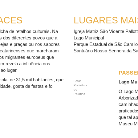
FACES
LUGARES MAI
ha de retalhos culturais. Na
Igreja Matriz São Vicente Pallott
os dos diferentes povos que a
Lago Municipal
grejas e praças ou nos sabores
Parque Estadual de São Camilo
 e catarinenses que marcharam
Santuário Nossa Senhora da Sa
 dos migrantes europeus que
m revela a influência dos
ao lugar.
PASSE
ola, de 31,5 mil habitantes, que
Foto:
Lago Mun
Prefeitura
idade, gosta de festas e foi
de
O Lago Mu
Palotina
Arborizad
caminhada
praticad
que tal a
Museu Mun