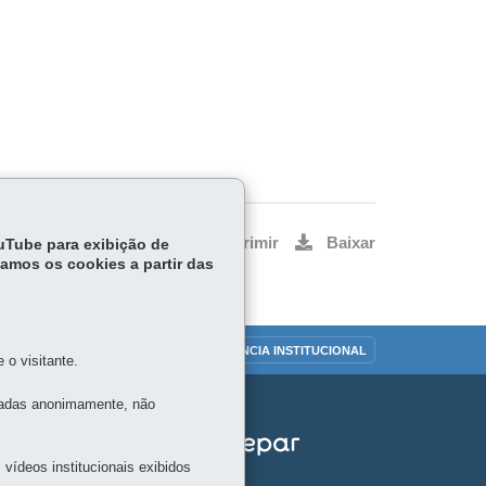
Voltar
Início
Imprimir
Baixar
ouTube para exibição de
tamos os cookies a partir das
OUVIDORIA
TRANSPARÊNCIA INSTITUCIONAL
o visitante.
tadas anonimamente, não
vídeos institucionais exibidos