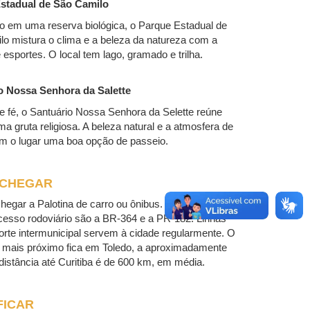
stadual de São Camilo
o em uma reserva biológica, o Parque Estadual de
o mistura o clima e a beleza da natureza com a
e esportes. O local tem lago, gramado e trilha.
o Nossa Senhora da Salette
 fé, o Santuário Nossa Senhora da Selette reúne
uma gruta religiosa. A beleza natural e a atmosfera de
m o lugar uma boa opção de passeio.
 CHEGAR
hegar a Palotina de carro ou ônibus. As principais
cesso rodoviário são a BR-364 e a PR-182. Linhas
orte intermunicipal servem à cidade regularmente. O
o mais próximo fica em Toledo, a aproximadamente
distância até Curitiba é de 600 km, em média.
FICAR