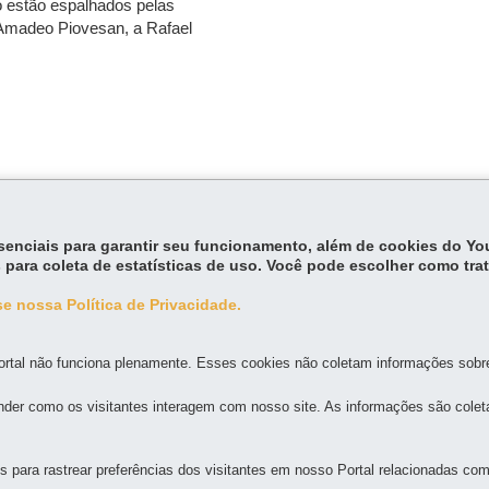
o estão espalhados pelas
Amadeo Piovesan, a Rafael
essenciais para garantir seu funcionamento, além de cookies do Y
 para coleta de estatísticas de uso. Você pode escolher como tra
e nossa Política de Privacidade.
MAPA DO SITE
DENUNCIE CORRUPÇÃO
rtal não funciona plenamente. Esses cookies não coletam informações sobre 
der como os visitantes interagem com nosso site. As informações são cole
 AUTÔNOMO VIAJE PARANÁ
64 - São Francisco
para rastrear preferências dos visitantes em nosso Portal relacionadas com 