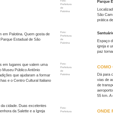
Foto:
Parque E
Prefeitura
de
Localizad
Palotina
São Camil
prática d
Foto:
Santuári
am em Palotina. Quem gosta de
Prefeitura
 o Parque Estadual de São
de
Espaço de
Palotina
igreja e 
paz torna
Foto:
das em lugares que valem uma
COMO
Prefeitura
e o Museu Público Antônio
de
Dá para c
Palotina
radições que ajudaram a formar
vias de a
as e o Centro Cultural Italiano
de transp
aeroport
55 km. A 
o da cidade. Duas excelentes
Foto:
ONDE 
nhora da Salette e a Igreja
Prefeitura