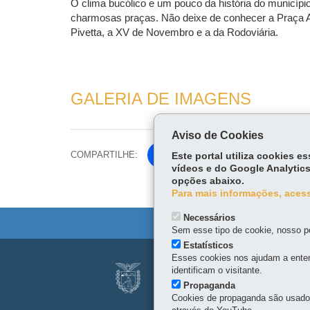
O clima bucólico e um pouco da história do municípi
charmosas praças. Não deixe de conhecer a Praça 
Pivetta, a XV de Novembro e a da Rodoviária.
GALERIA DE IMAGENS
Aviso de Cookies
COMPARTILHE:
Fa
Este portal utiliza cookies 
vídeos e do Google Analytics
ce
opções abaixo.
Tw
bo
Para mais informações, acess
itt
ok
er
Necessários
Sem esse tipo de cookie, nosso po
Estatísticos
Navegação
Esses cookies nos ajudam a enten
SERVIÇO SOCIAL
identificam o visitante.
principal
Propaganda
Alameda Júlia da Costa, 
Cookies de propaganda são usados 
Viaje