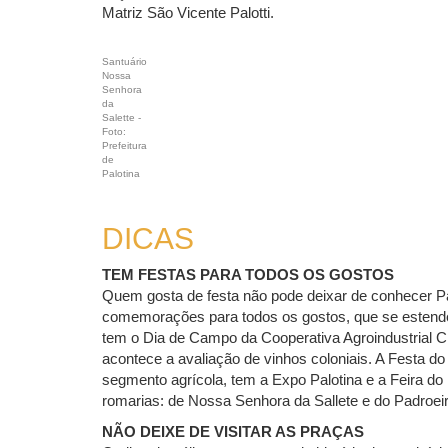
Matriz São Vicente Palotti.
Santuário
Nossa
Senhora
da
Salette -
Foto:
Prefeitura
de
Palotina
DICAS
TEM FESTAS PARA TODOS OS GOSTOS
Quem gosta de festa não pode deixar de conhecer Pa
comemorações para todos os gostos, que se estende
tem o Dia de Campo da Cooperativa Agroindustrial C. 
acontece a avaliação de vinhos coloniais. A Festa d
segmento agrícola, tem a Expo Palotina e a Feira do
romarias: de Nossa Senhora da Sallete e do Padroeiro
NÃO DEIXE DE VISITAR AS PRAÇAS