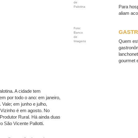
de
Para hosp
Palotina
aliam aco
Foto:
GASTR
Banco
de
Quem est
Imagens
gastronôm
lanchone
gourmet e
lotina. A cidade tem
m por todo o ano: em janeiro,
Vale; em junho e julho,
o Vizinho é em agosto. No
 Produtor Rural. Há ainda duas
 São Vicente Pallotti.