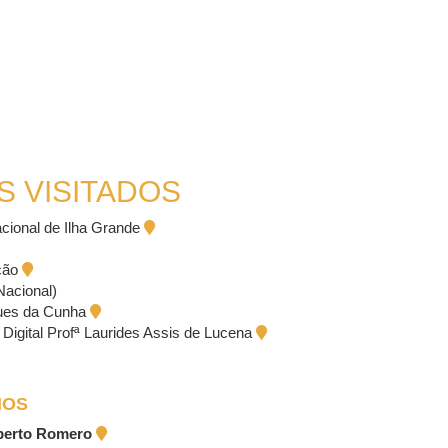
S VISITADOS
cional de Ilha Grande
ição
Nacional)
gues da Cunha
e Digital Profª Laurides Assis de Lucena
IOS
lberto Romero