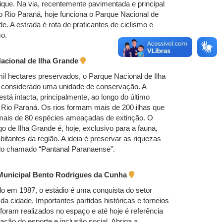
que. Na via, recentemente pavimentada e principal
 Rio Paraná, hoje funciona o Parque Nacional de
de. A estrada é rota de praticantes de ciclismo e
mo.
acional de Ilha Grande
l hectares preservados, o Parque Nacional de Ilha
 considerado uma unidade de conservação. A
está intacta, principalmente, ao longo do último
 Rio Paraná. Os rios formam mais de 200 ilhas que
mais de 80 espécies ameaçadas de extinção. O
go de Ilha Grande é, hoje, exclusivo para a fauna,
abitantes da região. A ideia é preservar as riquezas
 do chamado “Pantanal Paranaense”.
Municipal Bento Rodrigues da Cunha
o em 1987, o estádio é uma conquista do setor
 da cidade. Importantes partidas históricas e torneios
 foram realizados no espaço e até hoje é referência
zação do esporte e inclusão social. Abriga a