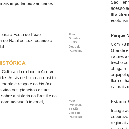
São Henri
mais importantes santuários
acesso ao
Ilha Gran
ecoturis
 para a Festa do Peão,
Foto:
Parque N
Prefeitura
m do Natal de Luz, quando a
de São
Com 78 mi
al.
Jorge do
Grande é
Patrocínio
natureza 
ISTÓRICA
trecho do
abrigam 
o-Cultural da cidade, o Acervo
arquipéla
urides Assis de Lucena constitui
flora e, h
imento e resgate da história
naturais
 vida dos pioneiros e suas
sobre a história do Brasil e da
Foto:
Estádio 
, com acesso à internet,
Prefeitura
de São
Inaugurad
Jorge do
esportivo
Patrocínio
regionais
na valori