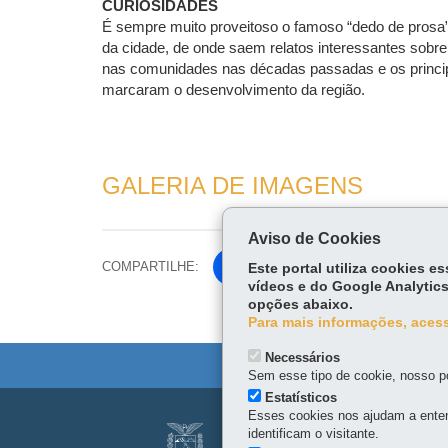
CURIOSIDADES
É sempre muito proveitoso o famoso “dedo de prosa
da cidade, de onde saem relatos interessantes sobr
nas comunidades nas décadas passadas e os princi
marcaram o desenvolvimento da região.
GALERIA DE IMAGENS
Aviso de Cookies
COMPARTILHE:
Fa
Este portal utiliza cookies 
vídeos e do Google Analytics
ce
opções abaixo.
Tw
bo
Para mais informações, acess
itt
ok
er
Necessários
Sem esse tipo de cookie, nosso po
Estatísticos
Navegação
Esses cookies nos ajudam a enten
SERVIÇO SOCIAL
identificam o visitante.