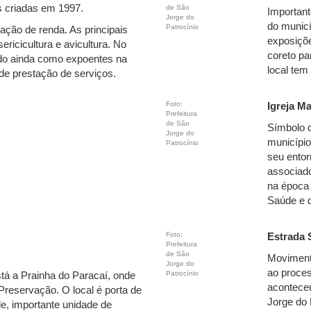
s criadas em 1997.
de São
Important
Jorge do
do municí
Patrocínio
ação de renda. As principais
exposiçõe
sericicultura e avicultura. No
coreto pa
ndo ainda como expoentes na
local tem
m de prestação de serviços.
Foto:
Igreja M
Prefeitura
de São
Símbolo d
Jorge do
município
Patrocínio
seu entor
associado
na época 
Saúde e 
Foto:
Estrada 
Prefeitura
de São
Movimento
Jorge do
ao proces
Patrocínio
tá a Prainha do Paracaí, onde
aconteceu
Preservação. O local é porta de
Jorge do 
e, importante unidade de