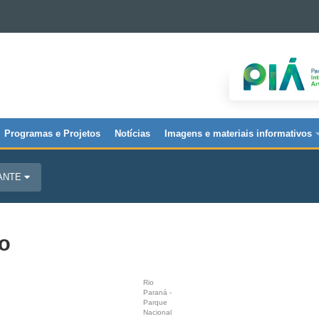
Programas e Projetos
Notícias
Imagens e materiais informativos
JANTE
io
Rio
Paraná -
Parque
Nacional