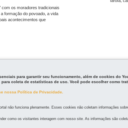
farofa, ca
” com os moradores tradicionais
e a formação do povoado, a vida
pais acontecimentos que
essenciais para garantir seu funcionamento, além de cookies do Y
 para coleta de estatísticas de uso. Você pode escolher como tra
e nossa Política de Privacidade.
MAPA DO SITE
DENUNCIE CORRUPÇÃO
rtal não funciona plenamente. Esses cookies não coletam informações sobre 
der como os visitantes interagem com nosso site. As informações são cole
 AUTÔNOMO VIAJE PARANÁ