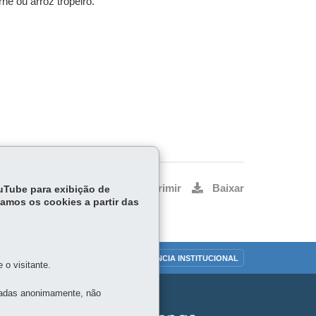
rne ou arroz tropeiro.
Voltar
Início
Imprimir
Baixar
ouTube para exibição de
tamos os cookies a partir das
OUVIDORIA
TRANSPARÊNCIA INSTITUCIONAL
o visitante.
tadas anonimamente, não