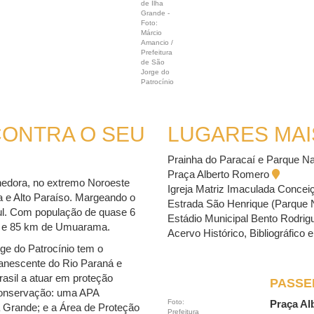
de Ilha
Grande -
Foto:
Márcio
Amancio /
Prefeitura
de São
Jorge do
Patrocínio
CONTRA O SEU
LUGARES MAI
Prainha do Paracaí e Parque Na
Praça Alberto Romero
hedora, no extremo Noroeste
Igreja Matriz Imaculada Conce
 e Alto Paraíso. Margeando o
Estrada São Henrique (Parque 
ul. Com população de quase 6
Estádio Municipal Bento Rodri
iba e 85 km de Umuarama.
Acervo Histórico, Bibliográfico 
ge do Patrocínio tem o
anescente do Rio Paraná e
rasil a atuar em proteção
PASSE
 conservação: uma APA
Foto:
Praça A
a Grande; e a Área de Proteção
Prefeitura