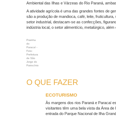
Ambiental das Ilhas e Várzeas do Rio Paraná, amba
A atividade agrícola é uma das grandes fontes de ger
são a produção de mandioca, café, leite, fruticultura, 
setor industrial, destacam-se as confecções, figura
indústria local, o setor alimentício, metalúrgico, alé
Prainha
do
Paracaí -
Foto:
Prefeitura
de São
Jorge do
Patrocínio
O QUE FAZER
ECOTURISMO
Às margens dos rios Paraná e Paracaí es
visitantes têm uma bela vista da Área de 
entrada do Parque Nacional de Ilha Grand