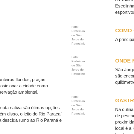
Escolinh
esportivos
Foto:
COMO
Prefeitura
de São
A princip
Jorge do
Patrocínio
Foto:
ONDE 
Prefeitura
de São
São Jorge
Jorge do
Patrocínio
são encon
nteiros floridos, praças
quilômetr
 posicionar a cidade como
servação ambiental.
Foto:
GASTR
Prefeitura
de São
r mata nativa são ótimas opções
Na culiná
Jorge do
ém disso, o leito do Rio Paracaí
Patrocínio
de pescad
a descida rumo ao Rio Paraná e
proximida
local é a