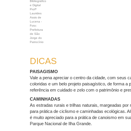
Bibliográfico
e Digital
Profª
Laurides
Assis de
Lucena -
Foto:
Prefeitura
de São
Jorge do
Patrocínio
DICAS
PAISAGISMO
Vale a pena apreciar o centro da cidade, com seus ca
coloridas e um belo projeto paisagístico, de forma a
referência em cuidado e zelo com o patrimônio e pre
CAMINHADAS
As estradas rurais e trilhas naturais, margeadas po
para prática de ciclismo e caminhadas ecológicas. Al
é muito apreciado para a prática de canoismo em su
Parque Nacional de Ilha Grande.