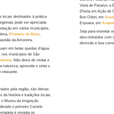
Vista do Paraíso; a
(Festa em Ação de G
locais destinados à prática
Bon Odori, em
Assa
 regionais pode ser apreciada
Expoara, em
Arapo
sitação em vários municípios,
Seja para estreitar 
átima,
Primeiro de Maio
,
descontraídos com a
astião da Amoreira.
diversão e boa comid
águam em belas quedas d’água,
 nos municípios de São
marana
. Não deixe de visitar e
 natureza; aproveite e sinta o
 relaxante.
hados pela região, são ótimas
 da história e tradições locais.
é o Museu da Imigração
iderado o primeiro Castelo
enageia e resgata os