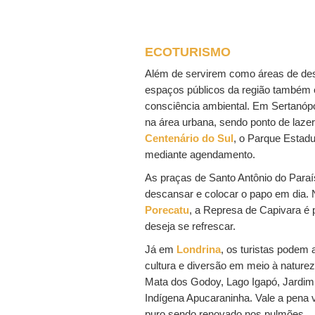
ECOTURISMO
Além de servirem como áreas de des
espaços públicos da região também 
consciência ambiental. Em Sertanópo
na área urbana, sendo ponto de laze
Centenário do Sul
, o Parque Estadua
mediante agendamento.
As praças de Santo Antônio do Paraí
descansar e colocar o papo em dia. 
Porecatu
, a Represa de Capivara é
deseja se refrescar.
Já em
Londrina
, os turistas podem
cultura e diversão em meio à nature
Mata dos Godoy, Lago Igapó, Jardim
Indígena Apucaraninha. Vale a pena vi
puro sendo renovado nos pulmões.