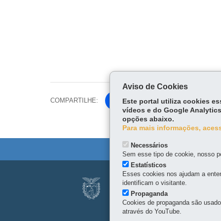
Aviso de Cookies
COMPARTILHE:
Fa
Este portal utiliza cookies 
vídeos e do Google Analytics
ce
opções abaixo.
Tw
bo
Para mais informações, acess
itt
ok
er
Necessários
Sem esse tipo de cookie, nosso po
Estatísticos
Navegação
Esses cookies nos ajudam a enten
SERVIÇO SOCIAL
identificam o visitante.
principal
Propaganda
Alameda Júlia da Costa, 
Cookies de propaganda são usados 
Viaje
através do YouTube.
80410-070
-
Curitiba
-
PR
Horário de atendimento: 