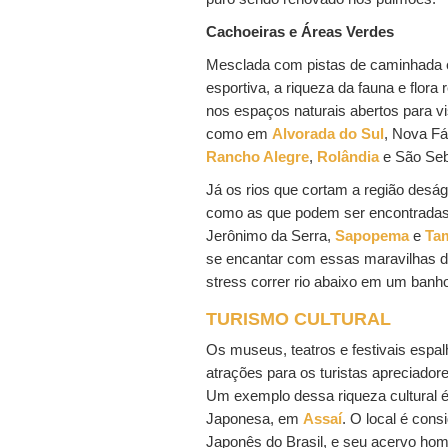
Cachoeiras e Áreas Verdes
Mesclada com pistas de caminhada e 
esportiva, a riqueza da fauna e flora
nos espaços naturais abertos para vi
como em
Alvorada do Sul
, Nova F
Rancho Alegre
,
Rolândia
e São Seb
Já os rios que cortam a região des
como as que podem ser encontradas
Jerônimo da Serra,
Sapopema
e
Ta
se encantar com essas maravilhas da
stress correr rio abaixo em um banho
TURISMO CULTURAL
Os museus, teatros e festivais espal
atrações para os turistas apreciadores
Um exemplo dessa riqueza cultural 
Japonesa, em
Assaí
. O local é cons
Japonês do Brasil, e seu acervo hom