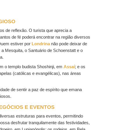
GIOSO
 de reflexão. O turista que aprecia a
cantos de fé poderá encontrar na região diversos
 Quem estiver por
Londrina
não pode deixar de
 a Mesquita, o Santuário de Schoenstatt e o
a.
m o templo budista Shoshinji, em
Assaí
; e os
apelas (católicas e evangélicas), nas áreas
dade de sentir a paz de espírito que emana
iosos.
EGÓCIOS E EVENTOS
iversas estruturas para eventos, permitindo
possa desfrutar tranquilamente das festividades,
roeiro, em Lupianópolis; os rodeios, em Bela