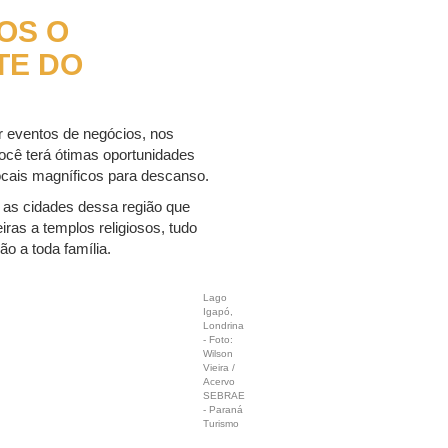
OS O
TE DO
r eventos de negócios, nos
você terá ótimas oportunidades
locais magníficos para descanso.
 as cidades dessa região que
ras a templos religiosos, tudo
o a toda família.
Lago
Igapó,
Londrina
- Foto:
Wilson
Vieira /
Acervo
SEBRAE
- Paraná
Turismo