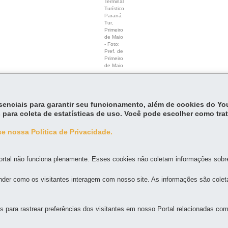
Terminal
Turístico
Paraná
Tur,
Primeiro
de Maio
- Foto:
Pref. de
Primeiro
de Maio
essenciais para garantir seu funcionamento, além de cookies do Y
 para coleta de estatísticas de uso. Você pode escolher como tra
e nossa Política de Privacidade.
MAPA DO SITE
DENUNCIE CORRUPÇÃO
rtal não funciona plenamente. Esses cookies não coletam informações sobre 
der como os visitantes interagem com nosso site. As informações são cole
 AUTÔNOMO VIAJE PARANÁ
64 - São Francisco
para rastrear preferências dos visitantes em nosso Portal relacionadas com 
-
Localize
8h30 a 18h