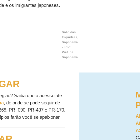
e e os imigrantes japoneses.
Salto das
Orquídeas,
Sapopema
- Foto:
Pref. de
Sapopema
GAR
egião? Saiba que o acesso até
na
, de onde se pode seguir de
R-369, PR–090, PR-437 e PR-170.
A
ípios farão você se apaixonar.
A
A
CAR
C