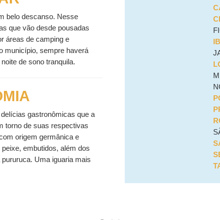
C
um belo descanso. Nesse
C
adas que vão desde pousadas
F
or áreas de camping e
I
o município, sempre haverá
J
oite de sono tranquila.
L
M
N
MIA
P
P
 delícias gastronômicas que a
R
em torno de suas respectivas
S
 com origem germânica e
S
e peixe, embutidos, além dos
S
à pururuca. Uma iguaria mais
T