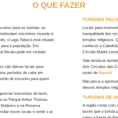
O QUE FAZER
TURISMO RELI
canso para os turistas, os
Locais para momentos
estimulam encontros visando à
tranquilidade dos re
lis, o Lago Tabocó está situado
templos religiosos.
r para a população. Em
conhecer a Catedral,
l Ibicatu pode ser visitado
Circuito Madre Leoni
Vale destacar també
so são ótimos locais para
dois Circuitos das C
Nos períodos de calor em
rurais de
Ibiporã
.
 ponto de encontro para quem
Não perca a oportuni
desses templos relig
 apreciar momentos de lazer,
TURISMO DE N
za no Parque Arthur Thomas,
A região conta com d
 Botânico e na Reserva
assim que o turista 
sitar esses locais e sentir o ar
como a Festa do Pad