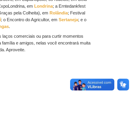
 ExpoLondrina, em
Londrina
; a Erntedankfest
raças pela Colheita), em
Rolândia
; Festival
í
; o Encontro do Agricultor, em
Sertaneja
; e o
ngas
.
os laços comerciais ou para curtir momentos
 família e amigos, nelas você encontrará muita
a. Aproveite.