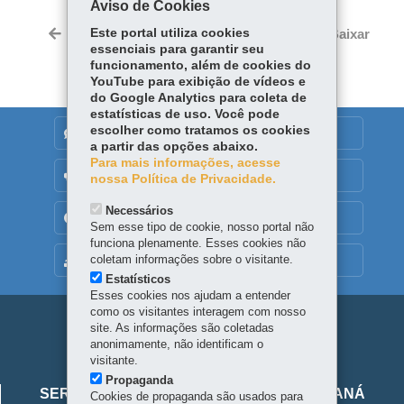
Aviso de Cookies
ce
ha
Tw
bo
ts
Este portal utiliza cookies
Voltar
Início
Imprimir
Baixar
itt
essenciais para garantir seu
ok
Ap
er
funcionamento, além de cookies do
p
YouTube para exibição de vídeos e
do Google Analytics para coleta de
estatísticas de uso. Você pode
escolher como tratamos os cookies
DENUNCIE CORRUPÇÃO
a partir das opções abaixo.
Para mais informações, acesse
OUVIDORIA
nossa Política de Privacidade.
Necessários
TRANSPARÊNCIA INSTITUCIONAL
Sem esse tipo de cookie, nosso portal não
funciona plenamente. Esses cookies não
coletam informações sobre o visitante.
MAPA DO SITE
Estatísticos
Esses cookies nos ajudam a entender
como os visitantes interagem com nosso
Navegação
site. As informações são coletadas
anonimamente, não identificam o
principal
visitante.
Viaje
Propaganda
SERVIÇO SOCIAL AUTÔNOMO VIAJE PARANÁ
Cookies de propaganda são usados para