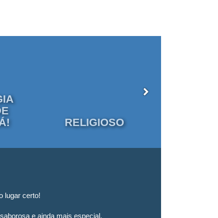
IA
DE
Á!
RELIGIOSO
NA
Resorts
 lugar certo!
Quer relaxar 
família.
saborosa e ainda mais especial.