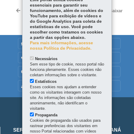
essenciais para garantir seu
Twitter
Voltar
funcionamento, além de cookies do
Início
Imprimir
Baixar
YouTube para exibição de vídeos e
do Google Analytics para coleta de
estatísticas de uso. Você pode
escolher como tratamos os cookies
a partir das opções abaixo.
Para mais informações, acesse
DENUNCIE CORRUPÇÃO
nossa Política de Privacidade.
OUVIDORIA
Necessários
Sem esse tipo de cookie, nosso portal não
funciona plenamente. Esses cookies não
TRANSPARÊNCIA INSTITUCIONAL
coletam informações sobre o visitante.
Estatísticos
MAPA DO SITE
Esses cookies nos ajudam a entender
como os visitantes interagem com nosso
site. As informações são coletadas
anonimamente, não identificam o
Navegação
visitante.
Propaganda
principal
Cookies de propaganda são usados para
Viaje
rastrear preferências dos visitantes em
SERVIÇO SOCIAL AUTÔNOMO VIAJE PARANÁ
nosso Portal relacionadas com vídeos