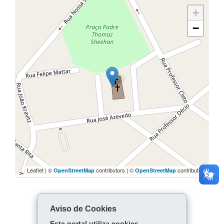
+
−
Leaflet | ©
contributors | ©
contributors
OpenStreetMap
OpenStreetMap
COMPARTILHE:
Aviso de Cookies
Facebook
WhatsApp
Este portal utiliza cookies