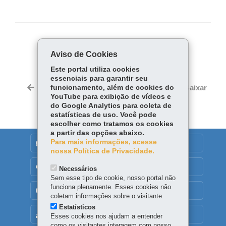
COMPARTILHE:
Aviso de Cookies
Fa
W
Este portal utiliza cookies
ce
ha
essenciais para garantir seu
Tw
bo
ts
Voltar
Início
Imprimir
Baixar
funcionamento, além de cookies do
itt
ok
Ap
YouTube para exibição de vídeos e
er
do Google Analytics para coleta de
p
estatísticas de uso. Você pode
escolher como tratamos os cookies
a partir das opções abaixo.
Para mais informações, acesse
DENUNCIE CORRUPÇÃO
nossa Política de Privacidade.
OUVIDORIA
Necessários
Sem esse tipo de cookie, nosso portal não
funciona plenamente. Esses cookies não
TRANSPARÊNCIA INSTITUCIONAL
coletam informações sobre o visitante.
Estatísticos
MAPA DO SITE
Esses cookies nos ajudam a entender
como os visitantes interagem com nosso