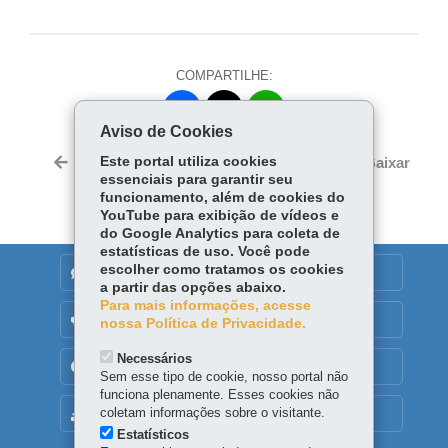
COMPARTILHE:
Fa
W
Aviso de Cookies
ce
ha
Tw
bo
ts
Este portal utiliza cookies
Voltar
Início
Imprimir
Baixar
itt
essenciais para garantir seu
ok
Ap
er
funcionamento, além de cookies do
p
YouTube para exibição de vídeos e
do Google Analytics para coleta de
estatísticas de uso. Você pode
escolher como tratamos os cookies
DENUNCIE CORRUPÇÃO
a partir das opções abaixo.
Para mais informações, acesse
OUVIDORIA
nossa Política de Privacidade.
Necessários
TRANSPARÊNCIA INSTITUCIONAL
Sem esse tipo de cookie, nosso portal não
funciona plenamente. Esses cookies não
coletam informações sobre o visitante.
MAPA DO SITE
Estatísticos