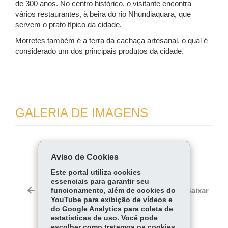
de 300 anos. No centro histórico, o visitante encontra
vários restaurantes, à beira do rio Nhundiaquara, que
servem o prato típico da cidade.
Morretes também é a terra da cachaça artesanal, o qual é
considerado um dos principais produtos da cidade.
GALERIA DE IMAGENS
COMPARTILHE:
Aviso de Cookies
Fa
W
Este portal utiliza cookies
ce
ha
essenciais para garantir seu
Tw
bo
ts
Voltar
funcionamento, além de cookies do
Início
Imprimir
Baixar
itt
YouTube para exibição de vídeos e
ok
Ap
er
do Google Analytics para coleta de
p
estatísticas de uso. Você pode
escolher como tratamos os cookies