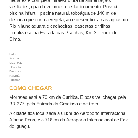
hectares e completa infraestrutura de alimentação,
vestiários, guarda-volumes e estacionamento. Possui
piscina infantil, piscina natural, toboágua de 140 m de
descida que corta a vegetação e desemboca nas águas do
Rio Nhundiaquara e cachoeiras, cascatas e trilhas.
Localiza-se na Estrada das Prainhas, Km 2 - Porto de
Cima.
Foto:
Acervo
SEBRAE
- Priscila
Forone /
Paraná
Turismo
COMO CHEGAR
Morretes está a 70 km de Curitiba. É possível chegar pela
BR 277, pela Estrada da Graciosa e de trem.
A cidade fica localizada a 61km do Aeroporto Internacional
Afonso Pena, e a 718km do Aeroporto Internacional de Foz
do Iguaçu.