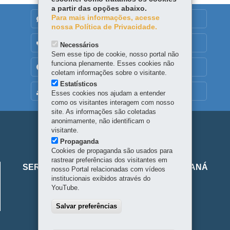
a partir das opções abaixo.
Para mais informações, acesse
DENUNCIE CORRUPÇÃO
nossa Política de Privacidade.
OUVIDORIA
Necessários
Sem esse tipo de cookie, nosso portal não
funciona plenamente. Esses cookies não
TRANSPARÊNCIA INSTITUCIONAL
coletam informações sobre o visitante.
Estatísticos
MAPA DO SITE
Esses cookies nos ajudam a entender
como os visitantes interagem com nosso
site. As informações são coletadas
anonimamente, não identificam o
Navegação
visitante.
Propaganda
principal
Cookies de propaganda são usados para
Viaje
rastrear preferências dos visitantes em
SERVIÇO SOCIAL AUTÔNOMO VIAJE PARANÁ
nosso Portal relacionadas com vídeos
Parana
institucionais exibidos através do
Alameda Júlia da Costa, 64 - São Francisco
YouTube.
80410-070
-
Curitiba
-
PR
-
Localize
Salvar preferências
Horário de atendimento: 8h30 a 18h