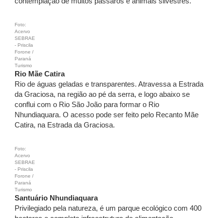
contemplação de muitos pássaros e animais silvestres.
Foto:
Acervo
SEBRAE
- Priscila
Forone /
Paraná
Turismo
Rio Mãe Catira
Rio de águas geladas e transparentes. Atravessa a Estrada
da Graciosa, na região ao pé da serra, e logo abaixo se
conflui com o Rio São João para formar o Rio
Nhundiaquara. O acesso pode ser feito pelo Recanto Mãe
Catira, na Estrada da Graciosa.
Foto:
Acervo
SEBRAE
- Priscila
Forone /
Paraná
Turismo
Santuário Nhundiaquara
Privilegiado pela natureza, é um parque ecológico com 400