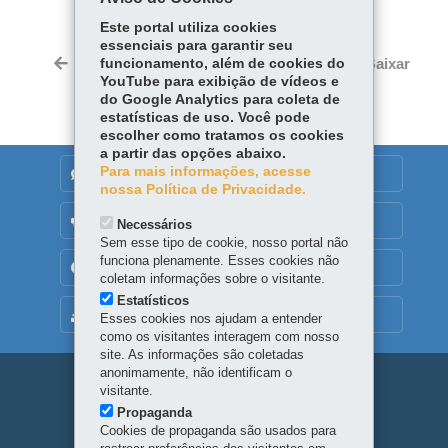
Facebook
WhatsApp
Este portal utiliza cookies
essenciais para garantir seu
Twitter
Voltar
funcionamento, além de cookies do
Início
Imprimir
Baixar
YouTube para exibição de vídeos e
do Google Analytics para coleta de
estatísticas de uso. Você pode
escolher como tratamos os cookies
a partir das opções abaixo.
Para mais informações, acesse
DENUNCIE CORRUPÇÃO
nossa Política de Privacidade.
OUVIDORIA
Necessários
Sem esse tipo de cookie, nosso portal não
funciona plenamente. Esses cookies não
TRANSPARÊNCIA INSTITUCIONAL
coletam informações sobre o visitante.
Estatísticos
MAPA DO SITE
Esses cookies nos ajudam a entender
como os visitantes interagem com nosso
site. As informações são coletadas
anonimamente, não identificam o
Navegação
visitante.
Propaganda
principal
Cookies de propaganda são usados para