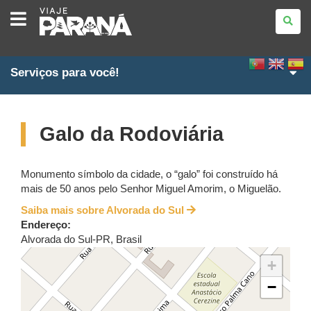
VIAJE
PARANÁ
Serviços para você!
Galo da Rodoviária
Monumento símbolo da cidade, o “galo” foi construído há
mais de 50 anos pelo Senhor Miguel Amorim, o Miguelão.
Saiba mais sobre Alvorada do Sul
Endereço:
Alvorada do Sul
-
PR
,
Brasil
+
−