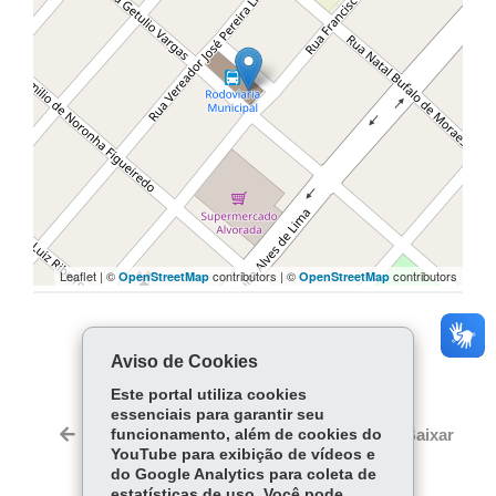
Leaflet | ©
contributors | ©
contributors
OpenStreetMap
OpenStreetMap
COMPARTILHE:
Aviso de Cookies
Facebook
WhatsApp
Este portal utiliza cookies
essenciais para garantir seu
Twitter
Voltar
funcionamento, além de cookies do
Início
Imprimir
Baixar
YouTube para exibição de vídeos e
do Google Analytics para coleta de
estatísticas de uso. Você pode