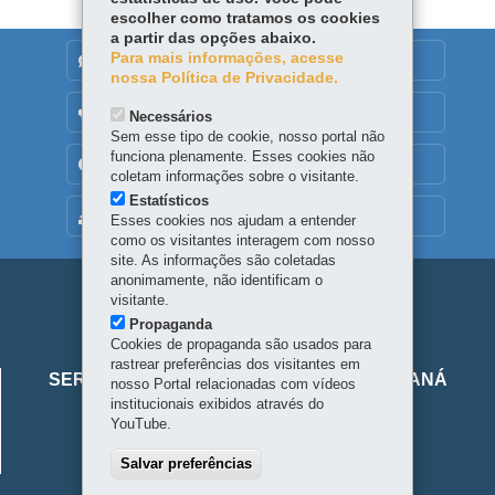
escolher como tratamos os cookies
a partir das opções abaixo.
Para mais informações, acesse
DENUNCIE CORRUPÇÃO
nossa Política de Privacidade.
OUVIDORIA
Necessários
Sem esse tipo de cookie, nosso portal não
funciona plenamente. Esses cookies não
TRANSPARÊNCIA INSTITUCIONAL
coletam informações sobre o visitante.
Estatísticos
MAPA DO SITE
Esses cookies nos ajudam a entender
como os visitantes interagem com nosso
site. As informações são coletadas
anonimamente, não identificam o
Navegação
visitante.
Propaganda
principal
Cookies de propaganda são usados para
Viaje
rastrear preferências dos visitantes em
SERVIÇO SOCIAL AUTÔNOMO VIAJE PARANÁ
nosso Portal relacionadas com vídeos
Parana
institucionais exibidos através do
Alameda Júlia da Costa, 64 - São Francisco
YouTube.
80410-070
-
Curitiba
-
PR
-
Localize
Salvar preferências
Horário de atendimento: 8h30 a 18h