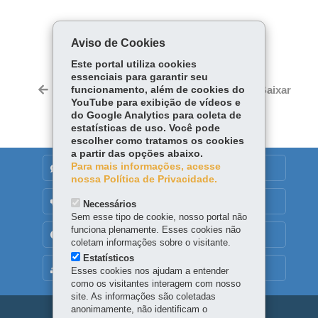
COMPARTILHE:
Aviso de Cookies
Facebook
WhatsApp
Este portal utiliza cookies
essenciais para garantir seu
Twitter
Voltar
funcionamento, além de cookies do
Início
Imprimir
Baixar
YouTube para exibição de vídeos e
do Google Analytics para coleta de
estatísticas de uso. Você pode
escolher como tratamos os cookies
a partir das opções abaixo.
Para mais informações, acesse
DENUNCIE CORRUPÇÃO
nossa Política de Privacidade.
OUVIDORIA
Necessários
Sem esse tipo de cookie, nosso portal não
funciona plenamente. Esses cookies não
TRANSPARÊNCIA INSTITUCIONAL
coletam informações sobre o visitante.
Estatísticos
MAPA DO SITE
Esses cookies nos ajudam a entender
como os visitantes interagem com nosso
site. As informações são coletadas
anonimamente, não identificam o