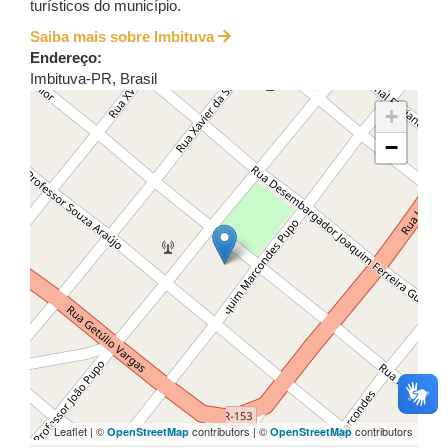
turísticos do município.
Saiba mais sobre Imbituva
Endereço:
Imbituva
-
PR
,
Brasil
+
−
Leaflet | ©
contributors | ©
contributors
OpenStreetMap
OpenStreetMap