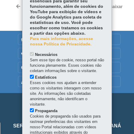
essenciais para garantir seu
Twitter
Voltar
funcionamento, além de cookies do
Início
Imprimir
Baixar
YouTube para exibição de vídeos e
do Google Analytics para coleta de
estatísticas de uso. Você pode
escolher como tratamos os cookies
a partir das opções abaixo.
Para mais informações, acesse
DENUNCIE CORRUPÇÃO
nossa Política de Privacidade.
OUVIDORIA
Necessários
Sem esse tipo de cookie, nosso portal não
funciona plenamente. Esses cookies não
TRANSPARÊNCIA INSTITUCIONAL
coletam informações sobre o visitante.
Estatísticos
MAPA DO SITE
Esses cookies nos ajudam a entender
como os visitantes interagem com nosso
site. As informações são coletadas
anonimamente, não identificam o
Navegação
visitante.
Propaganda
principal
Cookies de propaganda são usados para
Viaje
rastrear preferências dos visitantes em
SERVIÇO SOCIAL AUTÔNOMO VIAJE PARANÁ
nosso Portal relacionadas com vídeos
Parana
institucionais exibidos através do