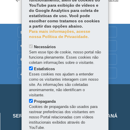
Voltar
funcionamento, além de cookies do
Início
Imprimir
Baixar
YouTube para exibição de vídeos e
do Google Analytics para coleta de
estatísticas de uso. Você pode
escolher como tratamos os cookies
a partir das opções abaixo.
Para mais informações, acesse
DENUNCIE CORRUPÇÃO
nossa Política de Privacidade.
OUVIDORIA
Necessários
Sem esse tipo de cookie, nosso portal não
funciona plenamente. Esses cookies não
TRANSPARÊNCIA INSTITUCIONAL
coletam informações sobre o visitante.
Estatísticos
MAPA DO SITE
Esses cookies nos ajudam a entender
como os visitantes interagem com nosso
site. As informações são coletadas
anonimamente, não identificam o
Navegação
visitante.
Propaganda
principal
Cookies de propaganda são usados para
Viaje
rastrear preferências dos visitantes em
SERVIÇO SOCIAL AUTÔNOMO VIAJE PARANÁ
nosso Portal relacionadas com vídeos
Parana
institucionais exibidos através do
Alameda Júlia da Costa, 64 - São Francisco
YouTube.