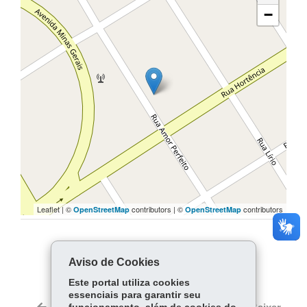
−
Leaflet | ©
contributors | ©
contributors
OpenStreetMap
OpenStreetMap
COMPARTILHE:
Aviso de Cookies
Facebook
WhatsApp
Este portal utiliza cookies
essenciais para garantir seu
Twitter