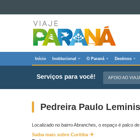
Ir para o conteúdo
VIAJE
Ir para a navegação
Ir para a busca
PARANÁ
Mapa do site
Início
Institucional
O Paraná
Destinos
Navegação
principal
Serviços para você!
APOIO AO VIA
Viaje
Parana
Pedreira Paulo Leminis
Localizado no bairro Abranches, o espaço é palco de 
Saiba mais sobre Curitiba