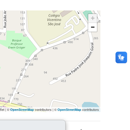
+
−
flet | ©
contributors | ©
contributors
OpenStreetMap
OpenStreetMap