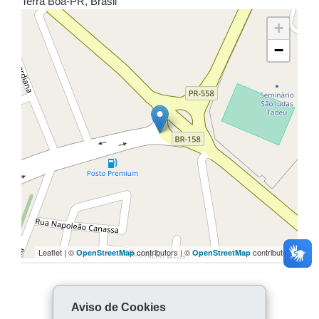
Terra Boa
-
PR
,
Brasil
+
−
Leaflet | ©
contributors | ©
contributors
OpenStreetMap
OpenStreetMap
COMPARTILHE:
Aviso de Cookies
Facebook
WhatsApp