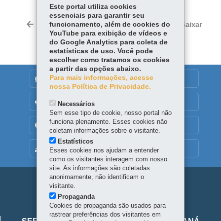
Este portal utiliza cookies
essenciais para garantir seu
Twitter
Voltar
funcionamento, além de cookies do
Início
Imprimir
Baixar
YouTube para exibição de vídeos e
do Google Analytics para coleta de
estatísticas de uso. Você pode
escolher como tratamos os cookies
a partir das opções abaixo.
Para mais informações, acesse
DENUNCIE CORRUPÇÃO
nossa Política de Privacidade.
OUVIDORIA
Necessários
Sem esse tipo de cookie, nosso portal não
funciona plenamente. Esses cookies não
TRANSPARÊNCIA INSTITUCIONAL
coletam informações sobre o visitante.
Estatísticos
MAPA DO SITE
Esses cookies nos ajudam a entender
como os visitantes interagem com nosso
site. As informações são coletadas
anonimamente, não identificam o
Navegação
visitante.
Propaganda
principal
Cookies de propaganda são usados para
Viaje
rastrear preferências dos visitantes em