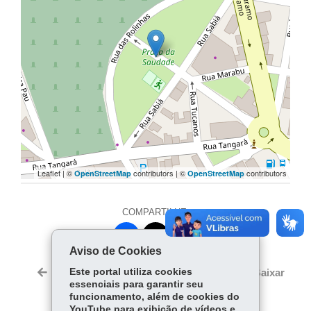
Leaflet | ©
contributors | ©
contributors
OpenStreetMap
OpenStreetMap
COMPARTILHE:
Facebook
WhatsApp
Aviso de Cookies
Twitter
Este portal utiliza cookies
Voltar
Início
Imprimir
Baixar
essenciais para garantir seu
funcionamento, além de cookies do
YouTube para exibição de vídeos e