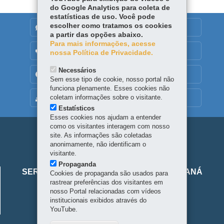
do Google Analytics para coleta de
estatísticas de uso. Você pode
escolher como tratamos os cookies
DENUNCIE CORRUPÇÃO
a partir das opções abaixo.
Para mais informações, acesse
OUVIDORIA
nossa Política de Privacidade.
Necessários
TRANSPARÊNCIA INSTITUCIONAL
Sem esse tipo de cookie, nosso portal não
funciona plenamente. Esses cookies não
coletam informações sobre o visitante.
MAPA DO SITE
Estatísticos
Esses cookies nos ajudam a entender
como os visitantes interagem com nosso
Navegação
site. As informações são coletadas
anonimamente, não identificam o
principal
visitante.
Viaje
Propaganda
SERVIÇO SOCIAL AUTÔNOMO VIAJE PARANÁ
Cookies de propaganda são usados para
Parana
rastrear preferências dos visitantes em
Alameda Júlia da Costa, 64 - São Francisco
nosso Portal relacionadas com vídeos
institucionais exibidos através do
80410-070
-
Curitiba
-
PR
-
Localize
YouTube.
Horário de atendimento: 8h30 a 18h