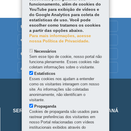
funcionamento, além de cookies do
YouTube para exibição de vídeos e
do Google Analytics para coleta de
estatísticas de uso. Você pode
escolher como tratamos os cookies
DENUNCIE CORRUPÇÃO
a partir das opções abaixo.
Para mais informações, acesse
OUVIDORIA
nossa Política de Privacidade.
Necessários
TRANSPARÊNCIA INSTITUCIONAL
Sem esse tipo de cookie, nosso portal não
funciona plenamente. Esses cookies não
coletam informações sobre o visitante.
MAPA DO SITE
Estatísticos
Esses cookies nos ajudam a entender
como os visitantes interagem com nosso
Navegação
site. As informações são coletadas
anonimamente, não identificam o
principal
visitante.
Viaje
Propaganda
SERVIÇO SOCIAL AUTÔNOMO VIAJE PARANÁ
Cookies de propaganda são usados para
Parana
rastrear preferências dos visitantes em
Alameda Júlia da Costa, 64 - São Francisco
nosso Portal relacionadas com vídeos
institucionais exibidos através do
80410-070
-
Curitiba
-
PR
-
Localize