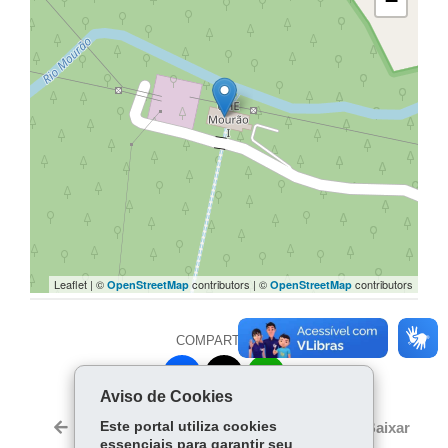
−
Leaflet | ©
contributors | ©
contributors
OpenStreetMap
OpenStreetMap
COMPARTILHE:
Facebook
WhatsApp
Aviso de Cookies
Twitter
Este portal utiliza cookies
Voltar
Início
Imprimir
Baixar
essenciais para garantir seu